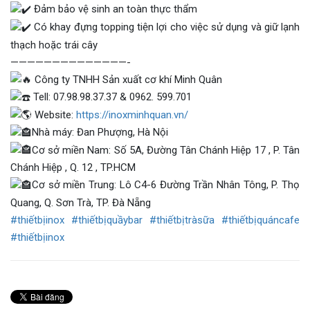
Đảm bảo vệ sinh an toàn thực thẩm
Có khay đựng topping tiện lợi cho việc sử dụng và giữ lạnh
thạch hoặc trái cây
——————————————-
Công ty TNHH Sản xuất cơ khí Minh Quân
Tell: 07.98.98.37.37 & 0962. 599.701
Website:
https://inoxminhquan.vn/
Nhà máy: Đan Phượng, Hà Nội
Cơ sở miền Nam: Số 5A, Đường Tân Chánh Hiệp 17 , P. Tân
Chánh Hiệp , Q. 12 , TP.HCM
Cơ sở miền Trung: Lô C4-6 Đường Trần Nhân Tông, P. Thọ
Quang, Q. Sơn Trà, TP. Đà Nẵng
#thiếtbịinox
#thiếtbịquầybar
#thiếtbịtràsữa
#thiếtbịquáncafe
#thiếtbịinox