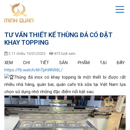
TƯ VẤN THIẾT KẾ THÙNG ĐÁ CÓ ĐẶT
KHAY TOPPING
2:11 chiều 15/01/2025
875 lượt xem
XEM CHI TIẾT SẢN PHẨM TẠI ĐÂY:
https://fb.watch/khTphWhR6L/
Thùng đá inox có khay topping là một thiết bị được rất
nhiều nhà hàng, quán bar, quán cafe trà sữa tại Việt Nam lựa
chọn sử dụng nhờ những đặc điểm nổi bật sau: