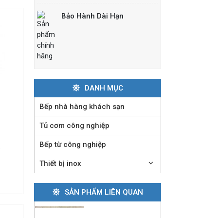
đốt
Liên hệ
Bảo Hành Dài Hạn
Bếp nướng than nhân
tạo
Liên hệ
DANH MỤC
Lò nướng
Bếp nhà hàng khách sạn
Salamander Rinnai 6
giàn đốt
Tủ cơm công nghiệp
Liên hệ
Bếp từ công nghiệp
A
Bếp nướng than
Thiết bị inox
ngoài trời
Liên hệ
SẢN PHẨM LIÊN QUAN
Bếp chiên nhúng