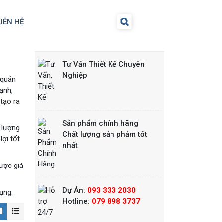
LIÊN HỆ
Tư Vấn Thiết Kế Chuyên
Nghiệp
 quản
ạnh,
Lò nướng
salamander dùng
tạo ra
gas Berjaya
SALA22N
Liên hệ
Sản phẩm chính hãng
 lượng
Chất lượng sản phảm tốt
ợi tốt
nhất
Lò nướng
salamander dùng
ược giá
điện
Liên hệ
Dự Án:
093 333 2030
ụng.
Hotline:
079 898 3737
Lò nướng
salamander 6 giàn