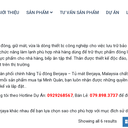
IỚI THIỆU
SẢN PHẨM
TƯ VẤN SẢN PHẨM
DỰ ÁN
m đông, giữ mát, vừa là dòng thiết bị công nghiệp cho việc lưu trữ bảo
 chức năng làm lạnh phù hợp nhà hàng dùng để trữ thực phẩm đông l
hực phẩm cho nhà hàng, bếp ăn tập thể. Thân được thiết kế độc đáo, 
 trên thị trường.
ân phối chính hãng Tủ đông Berjaya – Tủ mát Berjaya, Malaysia chất
ới mỗi sản phẩm mua tại Minh Quân, bạn luôn nhận được những quyền l
 kế và lắp đặt…
g tôi theo Hotline Dự Án:
0929268567
, Bán Lẻ:
079.898.3737
để đ
rjaya khác nhau để bạn lựa chọn sao cho phù hợp với mục đích sử d
Showing all 6 results