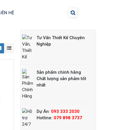
LIÊN HỆ
Tư Vấn Thiết Kế Chuyên
Nghiệp
Lò nướng
salamander dùng
gas Berjaya
SALA22N
Liên hệ
Sản phẩm chính hãng
Chất lượng sản phảm tốt
nhất
Lò nướng
salamander dùng
điện
Liên hệ
Dự Án:
093 333 2030
Hotline:
079 898 3737
Lò nướng
salamander 6 giàn