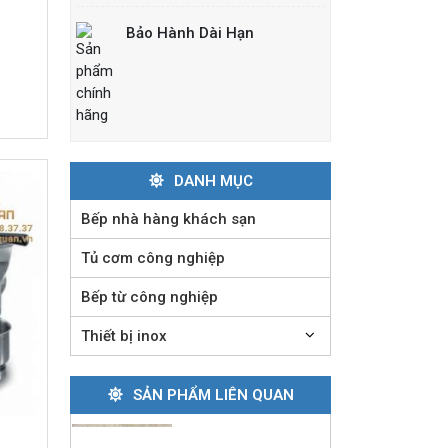
đốt
Liên hệ
Bảo Hành Dài Hạn
Bếp nướng than nhân
tạo
Liên hệ
DANH MỤC
Lò nướng
Bếp nhà hàng khách sạn
Salamander Rinnai 6
giàn đốt
Tủ cơm công nghiệp
Liên hệ
Bếp từ công nghiệp
Bếp nướng than
Thiết bị inox
ngoài trời
Liên hệ
SẢN PHẨM LIÊN QUAN
Bếp chiên nhúng