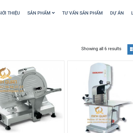
IỚI THIỆU
SẢN PHẨM
TƯ VẤN SẢN PHẨM
DỰ ÁN
Showing all 6 results