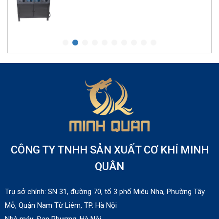
Lò nướng pizza điện 1 tầng
Liên hệ
Lò quay heo bằng than
Liên hệ
CÔNG TY TNHH SẢN XUẤT CƠ KHÍ MINH
Lò nướng salamander dùng gas Berjaya
SALA22N
QUÂN
Liên hệ
Trụ sở chính: SN 31, đường 70, tổ 3 phố Miêu Nha, Phường Tây
Mỗ, Quận Nam Từ Liêm, TP. Hà Nội
Lò nướng salamander dùng điện
Nhà máy:
Đan Phượng, Hà Nội