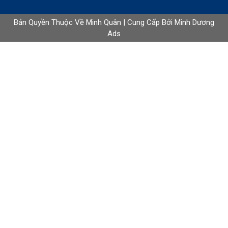
Bếp nướng than ngoài trời
Liên hệ
Bản Quyền Thuộc Về Minh Quân | Cung Cấp Bởi
Minh Dương
Ads
Bếp chiên nhúng dùng gas
Liên hệ
Bếp chiên nhúng 4 giỏ dùng điện
Liên hệ
Lò nướng pizza điện 1 tầng
Liên hệ