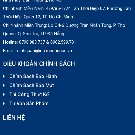
Liên hệ
Chi nhánh Miền Nam:
479/85/1/24 Tân Thới Hiệp 07, Phường Tân
Thới Hiệp, Quận 12, TP. Hồ Chí Minh
Chi Nhánh Miền Trung: Lô C4-6 Đường Trần Nhân Tông, P. Thọ
Lò nướng salamander 6 giàn đốt
Quang, Q. Sơn Trà, TP. Đà Nẵng
Liên hệ
Hotline: 0798.983.737 & 0
962.599.701
Email: minhquan@inoxminhquan.vn
ĐIỀU KHOẢN CHÍNH SÁCH
Bếp nướng than nhân tạo
Liên hệ
Chính Sách Bảo Hành
Chính Sách Bảo Mật
Thi Công Thiết Kế
Lò nướng Salamander Rinnai 6 giàn đốt
Tư Vấn Sản Phẩm
Liên hệ
LIÊN HỆ