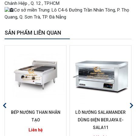
Chánh Hiệp , Q. 12 , TP.HCM
Cơ sở miền Trung: Lô C4-6 Đường Trần Nhân Tông, P. Thọ
Quang, Q. Sơn Trà, TP. Đà Nẵng
SẢN PHẨM LIÊN QUAN
BẾP NƯỚNG THAN NHÂN
LÒ NƯỚNG SALAMANDER
TẠO
DÙNG ĐIỆN BERJAYA E-
SALA11
Liên hệ