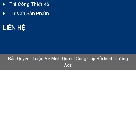
Thi Công Thiết Kế
Lò nướng Salamander Rinnai 6 giàn đốt
Tư Vấn Sản Phẩm
Liên hệ
LIÊN HỆ
Bếp nướng than ngoài trời
Liên hệ
Bản Quyền Thuộc Về Minh Quân | Cung Cấp Bởi
Minh Dương
Ads
Bếp chiên nhúng dùng gas
Liên hệ
Bếp chiên nhúng 4 giỏ dùng điện
Liên hệ