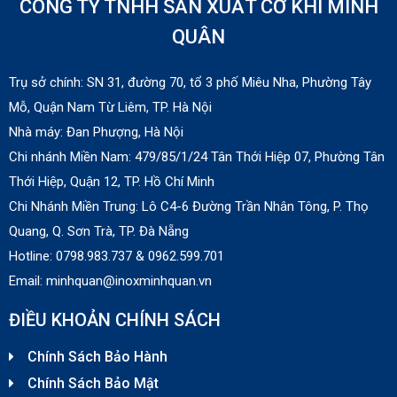
CÔNG TY TNHH SẢN XUẤT CƠ KHÍ MINH
Lò nướng salamander dùng gas Berjaya
SALA22N
QUÂN
Liên hệ
Trụ sở chính: SN 31, đường 70, tổ 3 phố Miêu Nha, Phường Tây
Mỗ, Quận Nam Từ Liêm, TP. Hà Nội
Lò nướng salamander dùng điện
Nhà máy:
Đan Phượng, Hà Nội
Liên hệ
Chi nhánh Miền Nam:
479/85/1/24 Tân Thới Hiệp 07, Phường Tân
Thới Hiệp, Quận 12, TP. Hồ Chí Minh
Chi Nhánh Miền Trung: Lô C4-6 Đường Trần Nhân Tông, P. Thọ
Lò nướng salamander 6 giàn đốt
Quang, Q. Sơn Trà, TP. Đà Nẵng
Liên hệ
Hotline: 0798.983.737 & 0
962.599.701
Email: minhquan@inoxminhquan.vn
ĐIỀU KHOẢN CHÍNH SÁCH
Bếp nướng than nhân tạo
Liên hệ
Chính Sách Bảo Hành
Chính Sách Bảo Mật