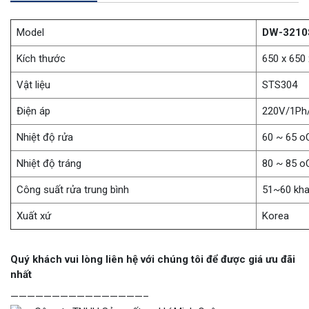
Model
DW-3210
Kích thước
650 x 650
Vật liệu
STS304
Điện áp
220V/1Ph
Nhiệt độ rửa
60 ~ 65 o
Nhiệt độ tráng
80 ~ 85 o
Công suất rửa trung bình
51~60 kha
Xuất xứ
Korea
Quý khách vui lòng liên hệ với chúng tôi để được giá ưu đãi
nhất
————————————————–