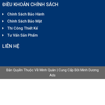
ĐIỀU KHOẢN CHÍNH SÁCH
Bếp nướng than nhân tạo
Liên hệ
Chính Sách Bảo Hành
Chính Sách Bảo Mật
Thi Công Thiết Kế
Lò nướng Salamander Rinnai 6 giàn đốt
Tư Vấn Sản Phẩm
Liên hệ
LIÊN HỆ
Bếp nướng than ngoài trời
Liên hệ
Bản Quyền Thuộc Về Minh Quân | Cung Cấp Bởi
Minh Dương
Ads
Bếp chiên nhúng dùng gas
Liên hệ