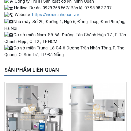
Công ty TNHH Sản xuất cơ khí Minh Quân
Hotline: Dự án: 0929.268.567/ Bán lẻ: 07.98.98.37.37
Website:
https://inoxminhquan.vn/
Nhà máy: Số 20, Đường 1, Ngõ 6, Đồng Tháp, Đan Phượng,
Hà Nội
Cơ sở miền Nam: Số 5A, Đường Tân Chánh Hiệp 17 , P. Tân
Chánh Hiệp , Q. 12 , TP.HCM
Cơ sở miền Trung: Lô C4-6 Đường Trần Nhân Tông, P. Thọ
Quang, Q. Sơn Trà, TP. Đà Nẵng
SẢN PHẨM LIÊN QUAN