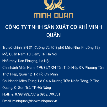
Lò quay heo bằng than
Liên hệ
CÔNG TY TNHH SẢN XUẤT CƠ KHÍ MINH
Lò nướng salamander dùng gas Berjaya
SALA22N
QUÂN
Liên hệ
Trụ sở chính: SN 31, đường 70, tổ 3 phố Miêu Nha, Phường Tây
Mỗ, Quận Nam Từ Liêm, TP. Hà Nội
Lò nướng salamander dùng điện
Nhà máy:
Đan Phượng, Hà Nội
Liên hệ
Chi nhánh Miền Nam:
479/85/1/24 Tân Thới Hiệp 07, Phường Tân
Thới Hiệp, Quận 12, TP. Hồ Chí Minh
Chi Nhánh Miền Trung: Lô C4-6 Đường Trần Nhân Tông, P. Thọ
Lò nướng salamander 6 giàn đốt
Quang, Q. Sơn Trà, TP. Đà Nẵng
Liên hệ
Hotline: 0798.983.737 & 0
962.599.701
Email: minhquan@inoxminhquan.vn