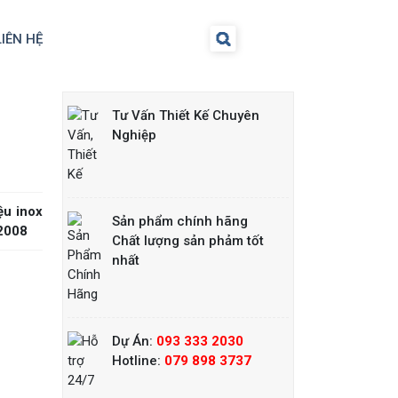
LIÊN HỆ
Tư Vấn Thiết Kế Chuyên
Nghiệp
Lò nướng
salamander dùng
gas Berjaya
ệu inox
SALA22N
Liên hệ
Sản phẩm chính hãng
:2008
Chất lượng sản phảm tốt
nhất
Lò nướng
salamander dùng
điện
Liên hệ
Dự Án:
093 333 2030
Hotline:
079 898 3737
Lò nướng
salamander 6 giàn