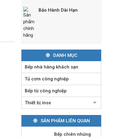
đốt
Liên hệ
Bảo Hành Dài Hạn
Bếp nướng than nhân
tạo
Liên hệ
DANH MỤC
Lò nướng
Bếp nhà hàng khách sạn
Salamander Rinnai 6
giàn đốt
Tủ cơm công nghiệp
Liên hệ
Bếp từ công nghiệp
Bếp nướng than
Thiết bị inox
ngoài trời
Liên hệ
SẢN PHẨM LIÊN QUAN
Bếp chiên nhúng