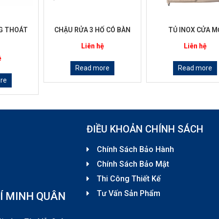
G THOÁT
CHẬU RỬA 3 HỐ CÓ BÀN
TỦ INOX CỬA M
Liên hệ
Liên hệ
ệ
Read more
Read more
re
ĐIỀU KHOẢN CHÍNH SÁCH
Chính Sách Bảo Hành
Chính Sách Bảo Mật
Thi Công Thiết Kế
Tư Vấn Sản Phẩm
Í MINH QUÂN