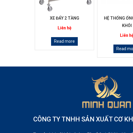
TREO TƯỜNG
XE ĐẨY 2 TẦNG
HỆ THỐNG ỐN
KHÓI
ên hệ
Liên hệ
Liên h
d more
Read more
Read mo
CÔNG TY TNHH SẢN XUẤT CƠ KH