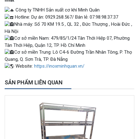
nhất
Công ty TNHH Sản xuất cơ khí Minh Quân
Hotline: Dự án: 0929.268.567/ Bán lẻ: 07.98.98.37.37
Nhà máy: Số 70 KM 19.5 , QL 32 , Đức Thượng , Hoài Đức ,
Hà Nội
Cơ sở miền Nam: 479/85/1/24 Tân Thới Hiệp 07, Phường
Tân Thới Hiệp, Quận 12, TP. Hồ Chí Minh
Cơ sở miền Trung: Lô C4-6 Đường Trần Nhân Tông, P. Thọ
Quang, Q. Sơn Trà, TP. Đà Nẵng
Website:
https://inoxminhquan.vn/
SẢN PHẨM LIÊN QUAN