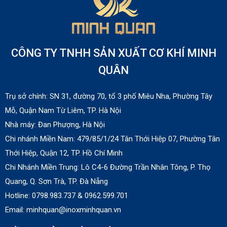
Liên hệ
CÔNG TY TNHH SẢN XUẤT CƠ KHÍ MINH
Lò quay heo bằng than
QUÂN
Liên hệ
Trụ sở chính: SN 31, đường 70, tổ 3 phố Miêu Nha, Phường Tây
Mỗ, Quận Nam Từ Liêm, TP. Hà Nội
Lò nướng salamander dùng gas Berjaya
Nhà máy:
Đan Phượng, Hà Nội
SALA22N
Chi nhánh Miền Nam:
479/85/1/24 Tân Thới Hiệp 07, Phường Tân
Liên hệ
Thới Hiệp, Quận 12, TP. Hồ Chí Minh
Chi Nhánh Miền Trung: Lô C4-6 Đường Trần Nhân Tông, P. Thọ
Lò nướng salamander dùng điện
Quang, Q. Sơn Trà, TP. Đà Nẵng
Liên hệ
Hotline: 0798.983.737 & 0
962.599.701
Email: minhquan@inoxminhquan.vn